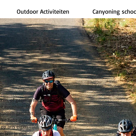
Outdoor Activiteiten
Canyoning schoo
n
en, of gezellig met de
ke avontuur. De
dereen geschikt, zelfs
bike hebt gezeten. We
 op ons eigen
er leer je met