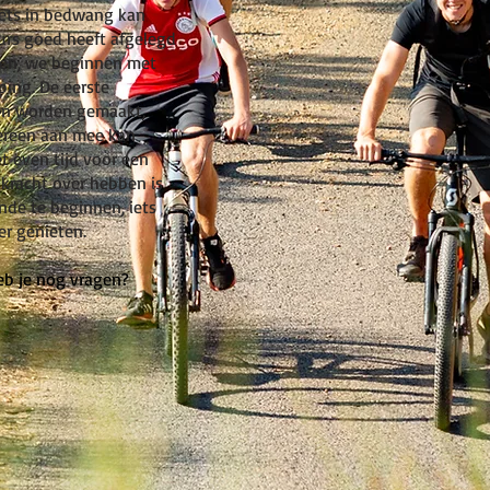
fiets in bedwang kan
urs goed heeft afgelegd
aten, we beginnen met
ping. De eerste
en worden gemaakt,
ereen aan mee kan
t even tijd voor een
 kracht over hebben is
de te beginnen, iets
r genieten.
heb je nog vragen?