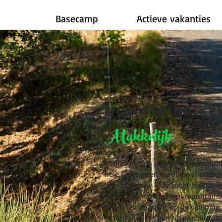
Basecamp
Actieve vakanties
Mountainbike
Makkelijk
Kennis maken met het mountainbik
hele familie een mooi mountainbi
mountainbike easy tocht is voor ie
als je nog nooit op een mountain
beginnen de tocht op de camping,
mountainbike training parcours, hi