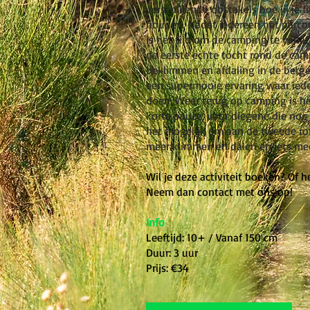
verschillende obstakels hoe jij je 
houden. Nadat iedereen het parco
is het tijd om de camping te verl
de eerste echte tocht rond de cam
beklimmen en afdaling in de berg
een supermooie ervaring waar ied
doen. Weer terug op camping is he
korte pauze, voor diegene die nog
het mogelijk om aan de tweede ron
meer klimmen en dalen en iets mee
Wil je deze activiteit boeken? Of 
Neem dan contact met ons op!
Info
Leeftijd: 10+ / Vanaf 150 cm
Duur: 3 uur
Prijs: €34